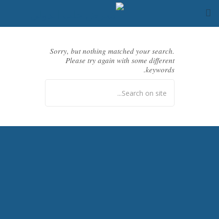
Sorry, but nothing matched your search.
Please try again with some different
اتصل بنا
keywords.
الأرشيف
العربية
اشترك في المعرض
مدينة حلب
الألبومات
دليل المعرض
دورات المعرض
القطاعات المشاركة